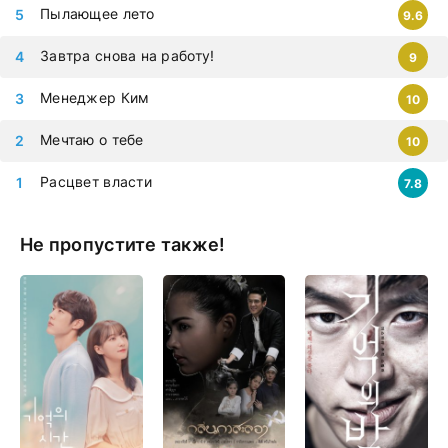
Пылающее лето
9.6
Завтра снова на работу!
9
Менеджер Ким
10
Мечтаю о тебе
10
Расцвет власти
7.8
Не пропустите также!