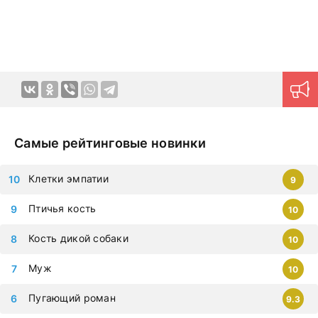
эмоций в домашней обстановке в любое удобное время.
Продуманная навигация поможет моментально найти
нужный контент.
Новинки на дорама клуб
загружаются
ежедневно, приступайте к просмотру немедленно,
чтобы не упустить самые современные дорамы,
которыми восхищается весь мир. Все фильмы можно
смотреть на любых гаджетах – iphone, android, планшет.
Самые рейтинговые новинки
Клетки эмпатии
9
Птичья кость
10
Кость дикой собаки
10
Муж
10
Пугающий роман
9.3