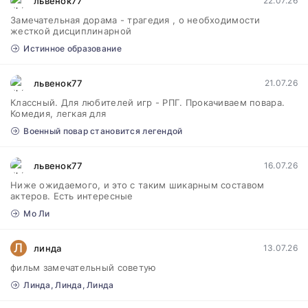
львенок77
22.07.26
Замечательная дорама - трагедия , о необходимости
жесткой дисциплинарной
Истинное образование
львенок77
21.07.26
Классный. Для любителей игр - РПГ. Прокачиваем повара.
Комедия, легкая для
Военный повар становится легендой
львенок77
16.07.26
Ниже ожидаемого, и это с таким шикарным составом
актеров. Есть интересные
Мо Ли
Л
линда
13.07.26
фильм замечательный советую
Линда, Линда, Линда