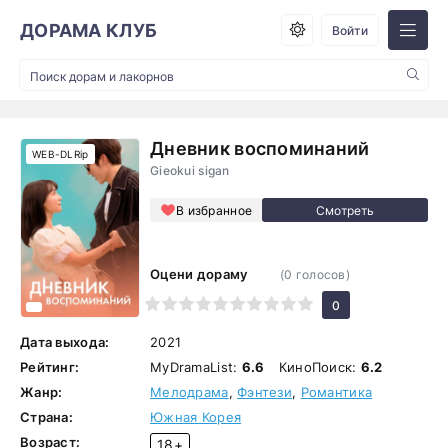
ДОРАМА КЛУБ
Войти
Дневник воспоминаний
WEB-DLRip
Gieokui sigan
В избранное
Оцени дораму
(
0
голосов)
1
2
3
4
5
6
7
8
9
10
0
Дата выхода:
2021
Рейтинг:
MyDramaList:
6.6
КиноПоиск:
6.2
Жанр:
Мелодрама
,
Фэнтези
,
Романтика
Страна:
Южная Корея
Возраст:
18+