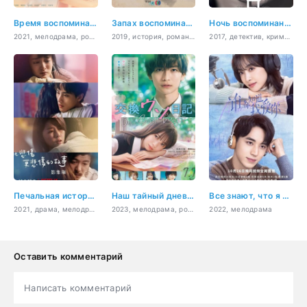
Время воспоминаний
Запах воспоминаний
Ночь воспоминаний
2021, мелодрама, романтика, фэнтези
2019, история, романтика, драма, сверхъестественное
2017, детектив, криминал, триллер, мистика, психология, драма
Печальная история
Наш тайный дневник
Все знают, что я люблю тебя
2021, драма, мелодрама, музыка, романтика, повседневность
2023, мелодрама, романтика, молодость
2022, мелодрама
Оставить комментарий
Написать комментарий