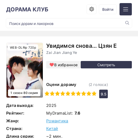
ДОРАМА КЛУБ
Войти
Увидимся снова... Цзян Е
WEB-DLRip 720p
Zai Jian Jiang Ye
В избранное
Оцени дораму
(
2
голоса)
1 сезон 80 серия
1
2
3
4
5
6
7
8
9
10
9.5
Дата выхода:
2025
Рейтинг:
MyDramaList:
7.6
Жанр:
Романтика
Страна:
Китай
Длина серии:
~2 мин.