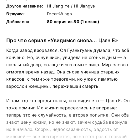
Другое название:
Hi Jiang Ye / Hi Jiangye
В ролях:
Озвучка:
DreamWings
Добавлена:
80 серия из 80 (1 сезон)
Про что сериал «Увидимся снова... Цзян Е»
Когда завод взорвался, Ся Гуаньгуань думала, что всё
кончено. Но, очнувшись, увидела не огонь и дым — а
школьный двор, солнце и знакомые лица. Мир словно
отмотал время назад. Она снова ученица старших
классов, с теми же тревогами, но уже с памятью
взрослой женщины, пережившей смерть.
И там, где-то среди толпы, она видит его — Цзян Е. Он
тоже помнит. Их жизни пересеклись не впервые:
теперь это не случайность, а вторая попытка. Они оба
знают цену жизни, но не знают, зачем судьба вернула
их в начало. Ссоры, недосказанность, радость от
мелочей — всё повторяется, но на этот раз с горькой