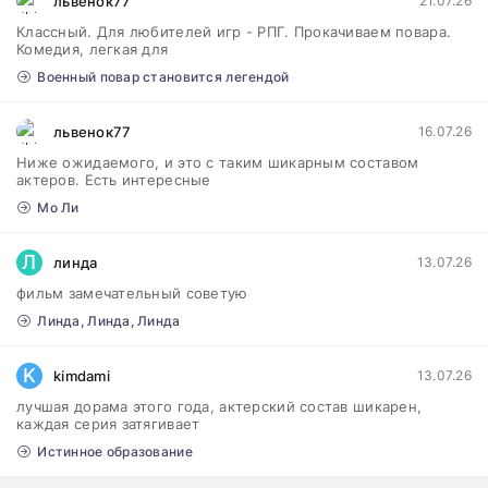
львенок77
21.07.26
Классный. Для любителей игр - РПГ. Прокачиваем повара.
Комедия, легкая для
Военный повар становится легендой
львенок77
16.07.26
Ниже ожидаемого, и это с таким шикарным составом
актеров. Есть интересные
Мо Ли
Л
линда
13.07.26
фильм замечательный советую
Линда, Линда, Линда
K
kimdami
13.07.26
лучшая дорама этого года, актерский состав шикарен,
каждая серия затягивает
Истинное образование