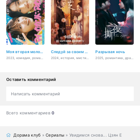
Моя вторая молодость
Следуй за своим сердцем
Разрывая ночь
2023, комедия, романтика
2024, история, мистика, романтика, сверхъестественное
2025, романтика, драма, фэнтези
Оставить комментарий
Написать комментарий
Всего комментариев
0
Дорама клуб
»
Сериалы
» Увидимся снова... Цзян Е