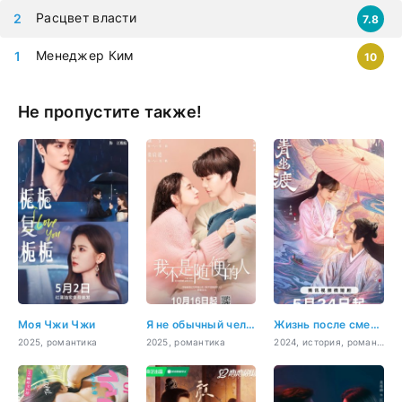
Расцвет власти
7.8
Менеджер Ким
10
Не пропустите также!
Моя Чжи Чжи
Я не обычный человек
Жизнь после смерти
2025, романтика
2025, романтика
2024, история, романтика, фэнтези