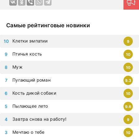
немедленно, чтобы не упустить самые современные
дорамы, которыми восхищается весь мир. Все фильмы
можно смотреть на любых гаджетах – iphone, android,
планшет.
Самые рейтинговые новинки
Клетки эмпатии
9
Птичья кость
10
Муж
10
Пугающий роман
9.3
Кость дикой собаки
10
Пылающее лето
9.6
Завтра снова на работу!
9
Мечтаю о тебе
10