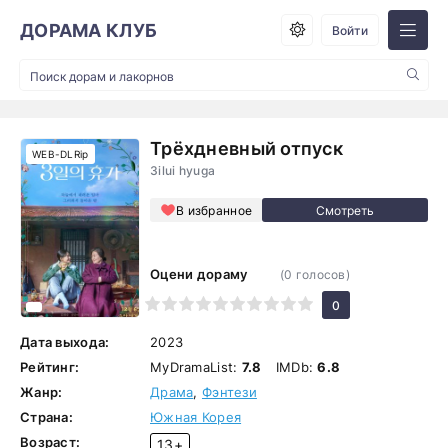
ДОРАМА КЛУБ
Войти
Трёхдневный отпуск
WEB-DLRip
3ilui hyuga
В избранное
Оцени дораму
(
0
голосов)
1
2
3
4
5
6
7
8
9
10
0
Дата выхода:
2023
Рейтинг:
MyDramaList:
7.8
IMDb:
6.8
Жанр:
Драма
,
Фэнтези
Страна:
Южная Корея
Возраст:
13+