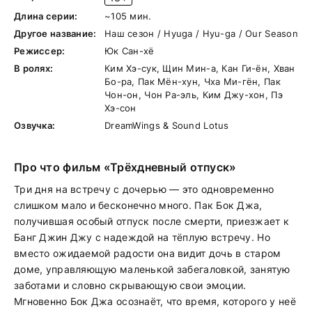
Длина серии:
~105 мин.
Другое название:
Наш сезон / Hyuga / Hyu-ga / Our Season
Режиссер:
Юк Сан-хё
В ролях:
Ким Хэ-сук, Щин Мин-а, Кан Ги-ён, Хван
Бо-ра, Пак Мён-хун, Чха Ми-гён, Пак
Чон-он, Чон Ра-эль, Ким Джу-хон, Пэ
Хэ-сон
Озвучка:
DreamWings & Sound Lotus
Про что фильм «Трёхдневный отпуск»
Три дня на встречу с дочерью — это одновременно
слишком мало и бесконечно много. Пак Бок Джа,
получившая особый отпуск после смерти, приезжает к
Банг Джин Джу с надеждой на тёплую встречу. Но
вместо ожидаемой радости она видит дочь в старом
доме, управляющую маленькой забегаловкой, занятую
заботами и словно скрывающую свои эмоции.
Мгновенно Бок Джа осознаёт, что время, которого у неё