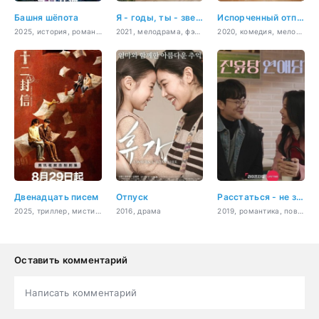
Башня шёпота
Я - годы, ты - звезды
Испорченный отпуск
2025, история, романтика, драма, фэнтези
2021, мелодрама, фэнтези, мистика, романтика, Sci-Fi
2020, комедия, мелодрама, еда, романтика
Двенадцать писем
Отпуск
Расстаться - не значит перестать любить
2025, триллер, мистика, романтика, фэнтези
2016, драма
2019, романтика, повседневность, молодость, драма
Оставить комментарий
Написать комментарий