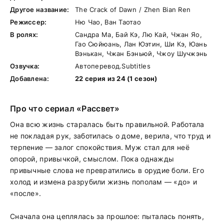
Другое название:
The Crack of Dawn‎ / Zhen Bian Ren
Режиссер:
Ню Чао, Ван Таотао
В ролях:
Сандра Ма, Бай Кэ, Лю Кай, Чжан Яо,
Гао Сюйюань, Лан Юэтин, Ши Кэ, Юань
Вэнькан, Чжан Бэньюй, Чжоу Шучжэнь
Озвучка:
Автоперевод.Subtitles
Добавлена:
22 серия из 24 (1 сезон)
Про что сериал «Рассвет»
Она всю жизнь старалась быть правильной. Работала
не покладая рук, заботилась о доме, верила, что труд и
терпение — залог спокойствия. Муж стал для неё
опорой, привычкой, смыслом. Пока однажды
привычные слова не превратились в орудие боли. Его
холод и измена разрубили жизнь пополам — «до» и
«после».
Сначала она цеплялась за прошлое: пыталась понять,