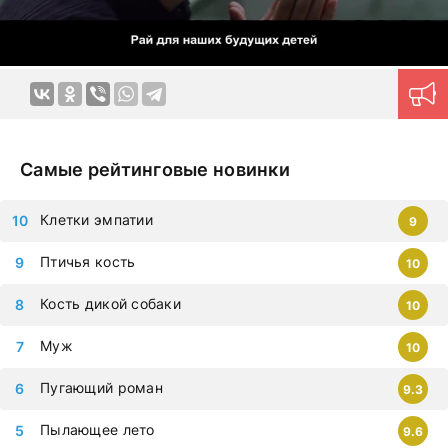
навигация поможет моментально найти нужный контент.
Новые серии на дорама клуб
загружаются ежедневно,
приступайте к просмотру немедленно, чтобы не
упустить самые современные дорамы, которыми
восхищается весь мир. Все фильмы можно смотреть на
любых гаджетах – iphone, android, планшет.
Самые рейтинговые новинки
Клетки эмпатии
9
Птичья кость
10
Кость дикой собаки
10
Муж
10
Пугающий роман
9.3
Пылающее лето
9.6