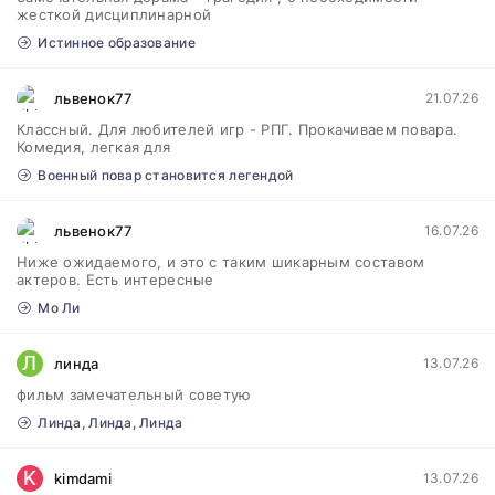
жесткой дисциплинарной
Истинное образование
львенок77
21.07.26
Классный. Для любителей игр - РПГ. Прокачиваем повара.
Комедия, легкая для
Военный повар становится легендой
львенок77
16.07.26
Ниже ожидаемого, и это с таким шикарным составом
актеров. Есть интересные
Мо Ли
Л
линда
13.07.26
фильм замечательный советую
Линда, Линда, Линда
K
kimdami
13.07.26