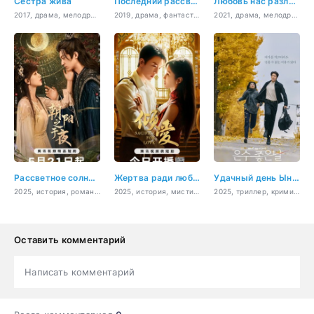
Сестра жива
Последний рассвет
Любовь нас разлучит
2017, драма, мелодрама, романтика
2019, драма, фантастика
2021, драма, мелодрама
Рассветное солнце в ночи
Жертва ради любви
Удачный день Ын Су
2025, история, романтика, фэнтези
2025, история, мистика, романтика
2025, триллер, криминал, повседневность
Оставить комментарий
Написать комментарий