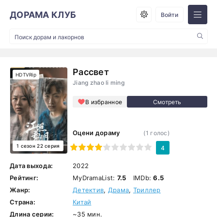
ДОРАМА КЛУБ
Войти
Рассвет
HDTVRip
Jiang zhao li ming
В избранное
Оцени дораму
(
1
голос)
1 сезон 22 серия
1
2
3
4
5
6
7
8
9
10
4
Дата выхода:
2022
Рейтинг:
MyDramaList:
7.5
IMDb:
6.5
Жанр:
Детектив
,
Драма
,
Триллер
Страна:
Китай
Длина серии:
~35 мин.