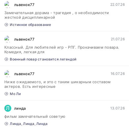
львенок77
22.07.26
Замечательная дорама - трагедия , о необходимости
жесткой дисциплинарной
Истинное образование
львенок77
21.07.26
Классный. Для любителей игр - РПГ. Прокачиваем повара.
Комедия, легкая для
Военный повар становится легендой
львенок77
16.07.26
Ниже ожидаемого, и это с таким шикарным составом
актеров. Есть интересные
Мо Ли
Л
линда
13.07.26
фильм замечательный советую
Линда, Линда, Линда