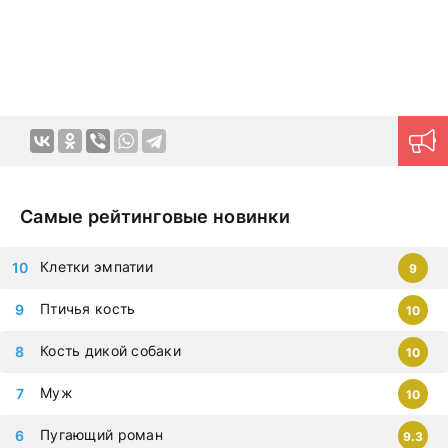
Новые серии на дорама клуб
загружаются ежедневно,
приступайте к просмотру немедленно, чтобы не
упустить самые современные дорамы, которыми
восхищается весь мир. Все фильмы можно смотреть на
любых гаджетах – iphone, android, планшет.
Самые рейтинговые новинки
Клетки эмпатии
9
Птичья кость
10
Кость дикой собаки
10
Муж
10
Пугающий роман
9.3