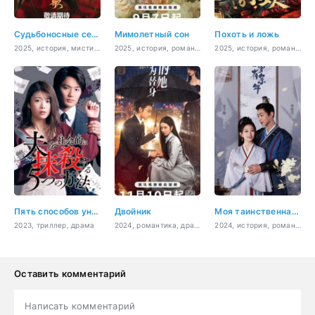
Судьбоносные сердца
Мимолетный сон
Похоть и ложь
2025, история, мистика, романтика
2025, история, романтика
2025, история, романтика
Пять способов уничтожить мужа для общества
Двойник
Моя таинственная жена
2023, триллер, драма
2024, романтика, драма
2024, история, романтика
Оставить комментарий
Написать комментарий