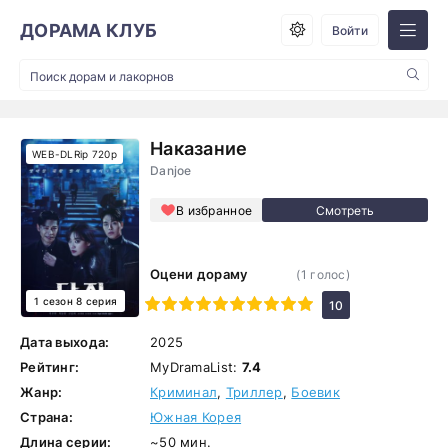
ДОРАМА КЛУБ
Войти
Наказание
WEB-DLRip 720p
Danjoe
В избранное
Оцени дораму
(
1
голос)
1 сезон 8 серия
1
2
3
4
5
6
7
8
9
10
10
Дата выхода:
2025
Рейтинг:
MyDramaList:
7.4
Жанр:
Криминал
,
Триллер
,
Боевик
Страна:
Южная Корея
Длина серии:
~50 мин.