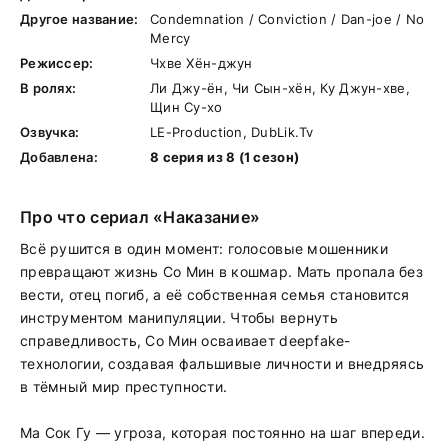
Другое название:
Condemnation / Conviction / Dan-joe / No
Mercy
Режиссер:
Чхве Хён-джун
В ролях:
Ли Джу-ён, Чи Сын-хён, Ку Джун-хве,
Щин Су-хо
Озвучка:
LE-Production, DubLik.Tv
Добавлена:
8 серия из 8 (1 сезон)
Про что сериал «Наказание»
Всё рушится в один момент: голосовые мошенники
превращают жизнь Со Мин в кошмар. Мать пропала без
вести, отец погиб, а её собственная семья становится
инструментом манипуляции. Чтобы вернуть
справедливость, Со Мин осваивает deepfake-
технологии, создавая фальшивые личности и внедряясь
в тёмный мир преступности.
Ма Сок Гу — угроза, которая постоянно на шаг впереди.