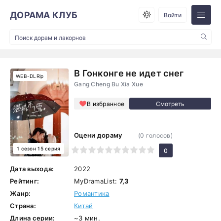
ДОРАМА КЛУБ
Войти
В Гонконге не идет снег
WEB-DLRip
Gang Cheng Bu Xia Xue
В избранное
Оцени дораму
(
0
голосов)
1 сезон 15 серия
1
2
3
4
5
6
7
8
9
10
0
Дата выхода:
2022
Рейтинг:
MyDramaList:
7,3
Жанр:
Романтика
Страна:
Китай
Длина серии:
~3 мин.