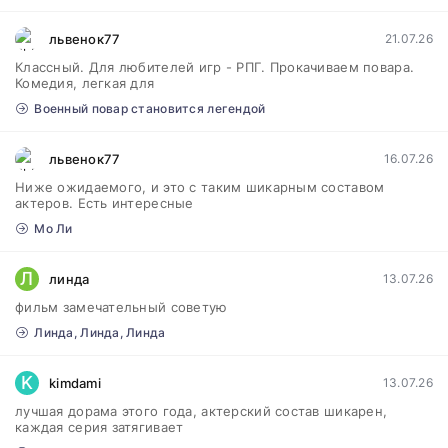
львенок77
21.07.26
Классный. Для любителей игр - РПГ. Прокачиваем повара.
Комедия, легкая для
Военный повар становится легендой
львенок77
16.07.26
Ниже ожидаемого, и это с таким шикарным составом
актеров. Есть интересные
Мо Ли
Л
линда
13.07.26
фильм замечательный советую
Линда, Линда, Линда
K
kimdami
13.07.26
лучшая дорама этого года, актерский состав шикарен,
каждая серия затягивает