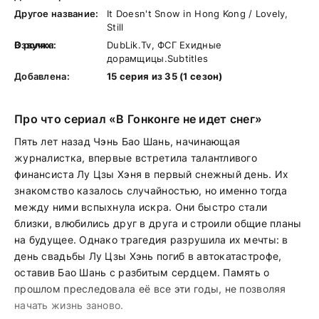
Другое название:
It Doesn't Snow in Hong Kong / Lovely,
Still
В ролях:
Озвучка:
DubLik.Tv, ФСГ Ехидные
дорамщицы.Subtitles
Добавлена:
15 серия из 35 (1 сезон)
Про что сериал «В Гонконге не идет снег»
Пять лет назад Чэнь Бао Шань, начинающая
журналистка, впервые встретила талантливого
финансиста Лу Цзы Хэня в первый снежный день. Их
знакомство казалось случайностью, но именно тогда
между ними вспыхнула искра. Они быстро стали
близки, влюбились друг в друга и строили общие планы
на будущее. Однако трагедия разрушила их мечты: в
день свадьбы Лу Цзы Хэнь погиб в автокатастрофе,
оставив Бао Шань с разбитым сердцем. Память о
прошлом преследовала её все эти годы, не позволяя
начать жизнь заново.