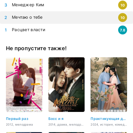
Менеджер Ким
10
Мечтаю о тебе
10
Расцвет власти
7.8
Не пропустите также!
Первый раз
Босс и я
Практикующая дочь
2012, мелодрама
2014, драма, мелодрама, бизнес, комедия, романтика
2024, история, комедия, романтика, фэнтези