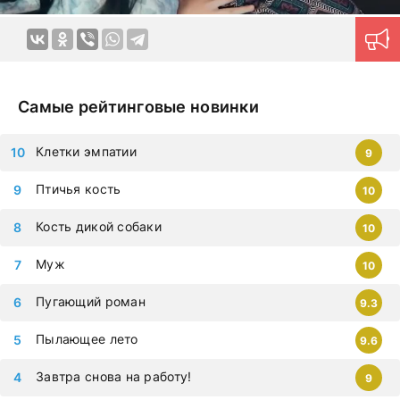
оно не должно мешать жить настоящим.
Смотрите дораму В Гонконге не идет снег в HD
качестве и с русской озвучкой
прямо сейчас. Авторам
удается создавать красочные четкие образы героев, с
Самые рейтинговые новинки
которыми хочется путешествовать в далекие края и
переживать самые яркие эмоции. Картины на русском
Клетки эмпатии
9
языке позволяют ощутить непередаваемую гамму
эмоций в домашней обстановке в любое удобное время.
Птичья кость
10
Продуманная навигация поможет моментально найти
нужный контент.
Новые серии на дорама клуб
Кость дикой собаки
10
загружаются ежедневно, приступайте к просмотру
немедленно, чтобы не упустить самые современные
Муж
10
дорамы, которыми восхищается весь мир. Все фильмы
Пугающий роман
можно смотреть на любых гаджетах – iphone, android,
9.3
планшет.
Пылающее лето
9.6
Завтра снова на работу!
9