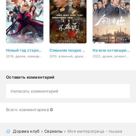
Новый год старого Ли
Слишком поздно говорить: Я люблю тебя
На всю оставшуюся жизнь
2016, драма, комедия, семейный
2010, военный, драма, история, романтика
2022, драма, романтика, медицина, мелодрама
Оставить комментарий
Написать комментарий
Всего комментариев
0
Дорама клуб
»
Сериалы
» Моя императрица - пышка