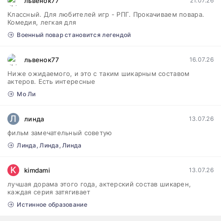
львенок77
21.07.26
Классный. Для любителей игр - РПГ. Прокачиваем повара.
Комедия, легкая для
Военный повар становится легендой
львенок77
16.07.26
Ниже ожидаемого, и это с таким шикарным составом
актеров. Есть интересные
Мо Ли
Л
линда
13.07.26
фильм замечательный советую
Линда, Линда, Линда
K
kimdami
13.07.26
лучшая дорама этого года, актерский состав шикарен,
каждая серия затягивает
Истинное образование