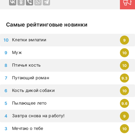
которыми хочется путешествовать в далекие края и
переживать самые яркие эмоции. Картины на русском
языке позволяют ощутить непередаваемую гамму
эмоций в домашней обстановке в любое удобное время.
Самые рейтинговые новинки
Продуманная навигация поможет моментально найти
нужный контент.
Новые серии на дорама клуб
Клетки эмпатии
9
загружаются ежедневно, приступайте к просмотру
немедленно, чтобы не упустить самые современные
Муж
10
дорамы, которыми восхищается весь мир. Все фильмы
можно смотреть на любых гаджетах – iphone, android,
Птичья кость
10
планшет.
Пугающий роман
9.3
Кость дикой собаки
10
Пылающее лето
9.6
Завтра снова на работу!
9
Мечтаю о тебе
10