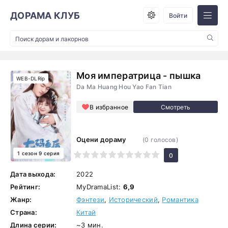
ДОРАМА КЛУБ
Войти
Моя императрица - пышка
WEB-DLRip
Da Ma Huang Hou Yao Fan Tian
В избранное
Оцени дораму
(
0
голосов)
1 сезон 9 серия
1
2
3
4
5
6
7
8
9
10
0
Дата выхода:
2022
Рейтинг:
MyDramaList:
6,9
Жанр:
Фэнтези
,
Исторический
,
Романтика
Страна:
Китай
Длина серии:
~3 мин.