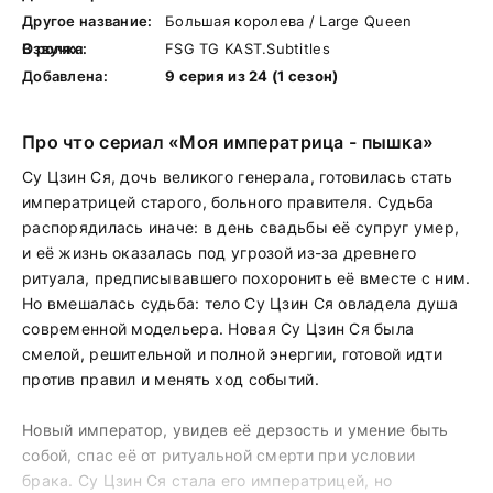
Другое название:
Большая королева / Large Queen
В ролях:
Озвучка:
FSG TG KAST.Subtitles
Добавлена:
9 серия из 24 (1 сезон)
Про что сериал «Моя императрица - пышка»
Су Цзин Ся, дочь великого генерала, готовилась стать
императрицей старого, больного правителя. Судьба
распорядилась иначе: в день свадьбы её супруг умер,
и её жизнь оказалась под угрозой из-за древнего
ритуала, предписывавшего похоронить её вместе с ним.
Но вмешалась судьба: тело Су Цзин Ся овладела душа
современной модельера. Новая Су Цзин Ся была
смелой, решительной и полной энергии, готовой идти
против правил и менять ход событий.
Новый император, увидев её дерзость и умение быть
собой, спас её от ритуальной смерти при условии
брака. Су Цзин Ся стала его императрицей, но