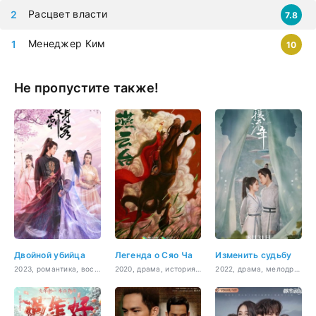
Расцвет власти
7.8
Менеджер Ким
10
Не пропустите также!
Двойной убийца
Легенда о Сяо Ча
Изменить судьбу
2023, романтика, восточные единоборства, сверхъестественное
2020, драма, история, боевик, романтика, политика
2022, драма, мелодрама, история, романтика, фэнтези