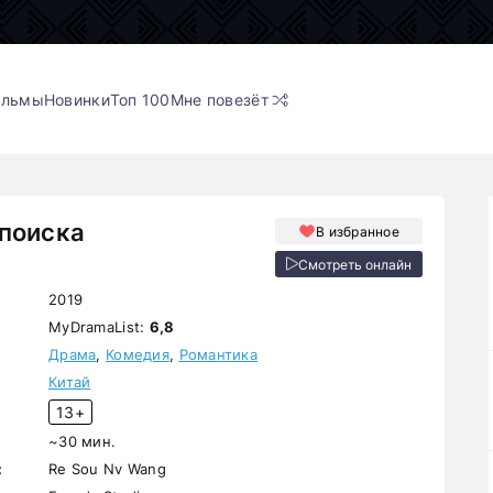
ильмы
Новинки
Топ 100
Мне повезёт
поиска
В избранное
Смотреть онлайн
2019
MyDramaList:
6,8
Драма
,
Комедия
,
Романтика
Китай
13+
~30 мин.
:
Re Sou Nv Wang