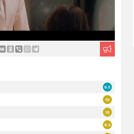
6.5
10
10
9.3