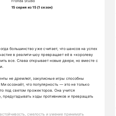
Fronda Studio
15 серия из 15 (1 сезон)
когда большинство уже считает, что шансов на успех
Участие в реалити-шоу превращает её в «королеву
рить все. Слава открывает новые двери, но вместе с
и.
енты не дремлют, закулисные игры способны
 Ми осознаёт, что популярность — это не только
сто под светом прожекторов. Она учится
ю, предугадывать ходы противников и превращать
настойчивость, смелость и умение принимать