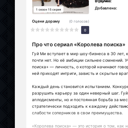
В ролях:
Озвучка:
Добавлена:
1 сезон 15 серия
Оцени дораму
(
0
голосов)
1
2
3
4
5
6
7
8
9
10
0
Про что сериал «Королева поиска»
Гуй Ми вступает в мир шоу-бизнеса в 30 лет, 
почти нет. Но её амбиции сильнее сомнений. 
поиска» — личность, о которой начинают гово
ней приходят интриги, зависть и скрытые враг
Каждый день становится испытанием. Конкур
разрушить карьеру за один неверный шаг. Гуй
аплодисменты, но и постоянная борьба за ме
стратегически подходить к каждому действи
слабости соперников в свои преимущества.
«Королева поиска» — это история о том, как 