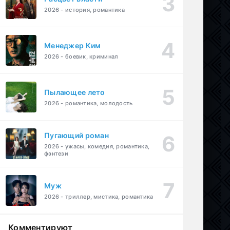
2026 - история, романтика
Менеджер Ким
2026 - боевик, криминал
Пылающее лето
2026 - романтика, молодость
Пугающий роман
2026 - ужасы, комедия, романтика,
фэнтези
Муж
2026 - триллер, мистика, романтика
Комментируют