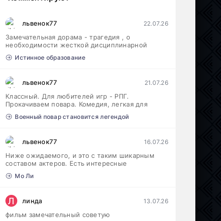
львенок77
22.07.26
Замечательная дорама - трагедия , о
необходимости жесткой дисциплинарной
Истинное образование
львенок77
21.07.26
Классный. Для любителей игр - РПГ.
Прокачиваем повара. Комедия, легкая для
Военный повар становится легендой
львенок77
16.07.26
Ниже ожидаемого, и это с таким шикарным
составом актеров. Есть интересные
Мо Ли
Л
линда
13.07.26
фильм замечательный советую