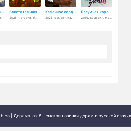
Моя таинственная жена
Блистательная Шаохуа
Каменное сердце (китайская версия)
Безумная королева
2024, история, романтика
2025, история, бизнес
2025, романтика, драма
2016, комедия, мелодрама, приключения, история, романтика
b.co | Дорама клаб - смотри новинки дорам в русской озвучк