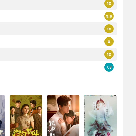
10
9.6
10
9
10
7.8