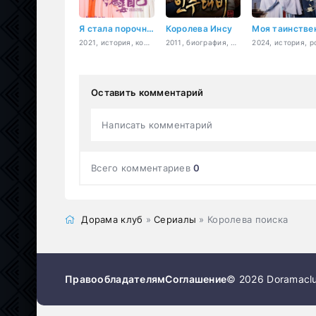
Я стала порочной актрисой второго плана
Королева Инсу
2021, история, комедия, романтика, фэнтези
2011, биография, драма, история
Оставить комментарий
Написать комментарий
Всего комментариев
0
Дорама клуб
»
Сериалы
» Королева поиска
Правообладателям
Соглашение
© 2026 Doramaclu