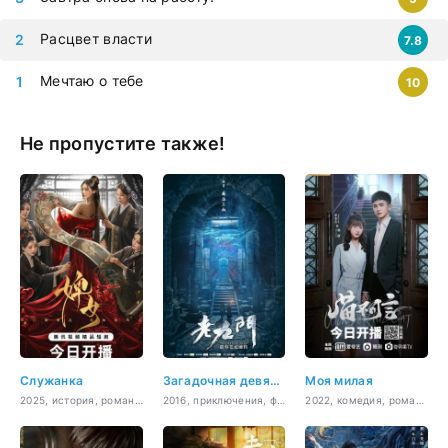
Расцвет власти
7.8
Мечтаю о тебе
10
Не пропустите также!
Служанка
Загадочная девятка
Моя милая
2025, история, романтика
2016, приключения, фэнтези, история, мистика, сверхъестественное
2022, комедия, романтика, фэнтези