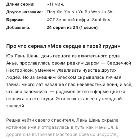
Длина серии:
~11 мин.
Другое название:
Ting Xin Xia Nu Yu Bu Wen Ju Shi
В ролях:
Озвучка:
ФСГ Зеленый нефрит.Subtitles
Добавлена:
24 серия из 24 (1 сезон)
Про что сериал «Мое сердце в твоей груди»
Юэ Лань Шань, дочь герцога из влиятельного рода
Анье, прославилась своим редким даром — Сердечной
Настройкой, умением улавливать чувства других
людей. Но за внешним блеском скрывалась личная
тайна: много лет назад её спас неизвестный воин, и всё,
что она запомнила, — родимое пятно в форме цветка
персика на его груди. Этот знак стал её путеводной
звездой.
Решив найти своего спасителя, Лань Шань скрыла
истинное имя и отправилась в путь как Нань Ся. В
дороге она встречает мастеров боевых искусств,