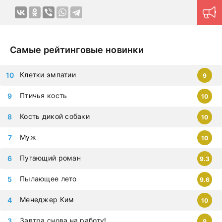
Смотрите дораму Мое сердце в твоей груди в HD
качестве и с русской озвучкой
прямо сейчас. Авторам
удается создавать красочные четкие образы героев, с
Самые рейтинговые новинки
которыми хочется путешествовать в далекие края и
переживать самые яркие эмоции. Картины на русском
Клетки эмпатии
9
языке позволяют ощутить непередаваемую гамму
эмоций в домашней обстановке в любое удобное время.
Птичья кость
10
Продуманная навигация поможет моментально найти
нужный контент.
Новые серии на дорама клуб
Кость дикой собаки
10
загружаются ежедневно, приступайте к просмотру
немедленно, чтобы не упустить самые современные
Муж
10
дорамы, которыми восхищается весь мир. Все фильмы
Пугающий роман
можно смотреть на любых гаджетах – iphone, android,
9.3
планшет.
Пылающее лето
9.6
Менеджер Ким
10
Завтра снова на работу!
9