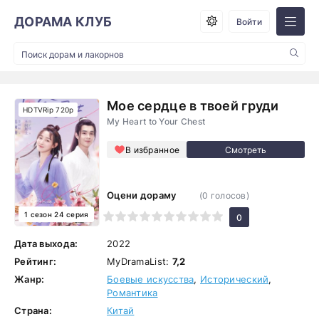
ДОРАМА КЛУБ
Войти
Мое сердце в твоей груди
HDTVRip 720p
My Heart to Your Chest
В избранное
Оцени дораму
(
0
голосов)
1 сезон 24 серия
1
2
3
4
5
6
7
8
9
10
0
Дата выхода:
2022
Рейтинг:
MyDramaList:
7,2
Жанр:
Боевые искусства
,
Исторический
,
Романтика
Страна:
Китай