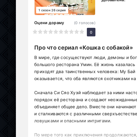
1 сезон 26 серия
Оцени дораму
(
0
голосов)
1
2
3
4
5
6
7
8
9
10
0
Про что сериал «Кошка с собакой»
В мире, где сосуществуют люди, демоны и бо
большого ресторана Умин. Её жизнь казалась 
приходят два таинственных человека: Му Бай и
оказывается, что оба являются охотниками на
Сначала Си Сяо Хуэй наблюдает за ними нас
порядок её ресторана и создают неожиданные
объединяет общее дело. Вместе они начинают
и сталкиваются с различными сверхъестеств
ловушками и опасными интригами.
По мере того как приключения продолжаются,