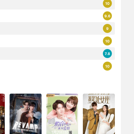
10
9.6
9
10
7.8
10