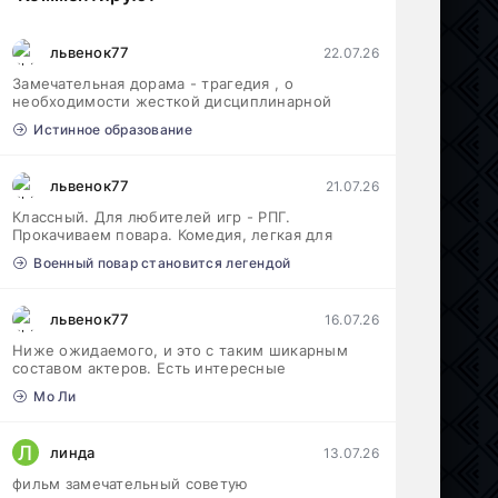
львенок77
22.07.26
Замечательная дорама - трагедия , о
необходимости жесткой дисциплинарной
Истинное образование
львенок77
21.07.26
Классный. Для любителей игр - РПГ.
Прокачиваем повара. Комедия, легкая для
Военный повар становится легендой
львенок77
16.07.26
Ниже ожидаемого, и это с таким шикарным
составом актеров. Есть интересные
Мо Ли
Л
линда
13.07.26
фильм замечательный советую