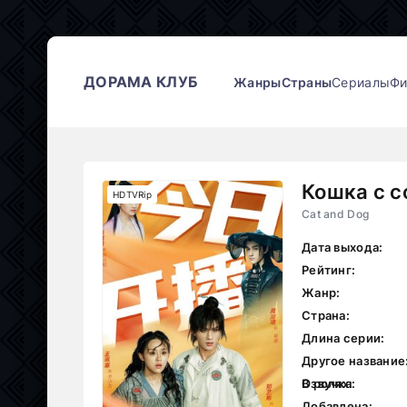
ДОРАМА КЛУБ
Жанры
Страны
Сериалы
Ф
Кошка с с
HDTVRip
Cat and Dog
Дата выхода:
Рейтинг:
Жанр:
Страна:
Длина серии:
Другое название
В ролях:
Озвучка:
Добавлена: