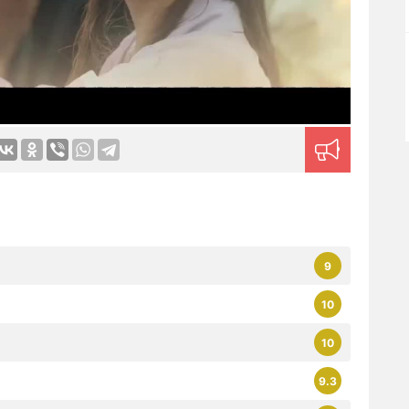
9
10
10
9.3