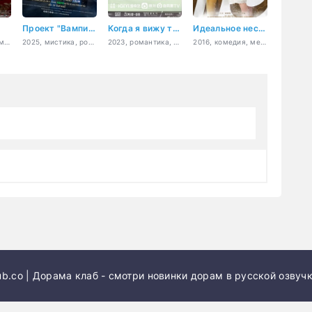
Проект "Вампир"
Когда я вижу твое лицо
Идеальное несовершенство
2019, драма, криминал, триллер
2025, мистика, романтика, драма, фэнтези
2023, романтика, молодость
2016, комедия, мелодрама
b.co | Дорама клаб - смотри новинки дорам в русской озвучк