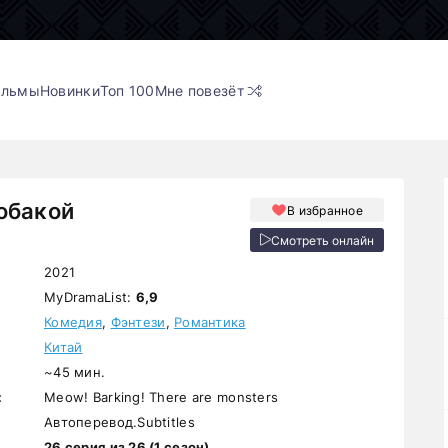
ильмы
Новинки
Топ 100
Мне повезёт
обакой
В избранное
Смотреть онлайн
2021
MyDramaList:
6,9
Комедия
,
Фэнтези
,
Романтика
Китай
~45 мин.
:
Meow! Barking! There are monsters
Автоперевод.Subtitles
26 серия из 26 (1 сезон)