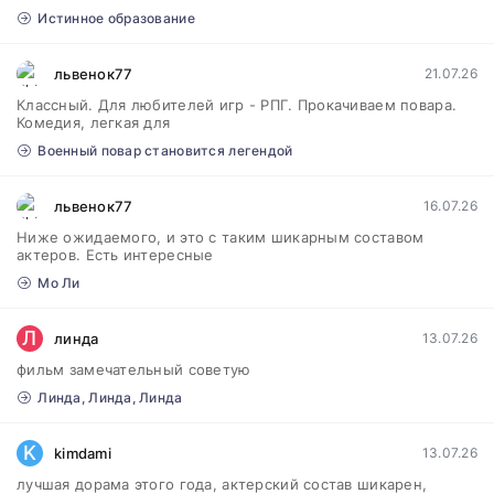
Истинное образование
львенок77
21.07.26
Классный. Для любителей игр - РПГ. Прокачиваем повара.
Комедия, легкая для
Военный повар становится легендой
львенок77
16.07.26
Ниже ожидаемого, и это с таким шикарным составом
актеров. Есть интересные
Мо Ли
Л
линда
13.07.26
фильм замечательный советую
Линда, Линда, Линда
K
kimdami
13.07.26
лучшая дорама этого года, актерский состав шикарен,