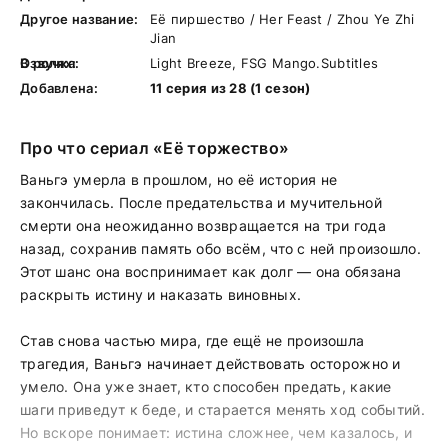
Другое название:
Её пиршество / Her Feast / Zhou Ye Zhi
Jian
В ролях:
Озвучка:
Light Breeze, FSG Mango.Subtitles
Добавлена:
11 серия из 28 (1 сезон)
Про что сериал «Её торжество»
Ваньгэ умерла в прошлом, но её история не
закончилась. После предательства и мучительной
смерти она неожиданно возвращается на три года
назад, сохранив память обо всём, что с ней произошло.
Этот шанс она воспринимает как долг — она обязана
раскрыть истину и наказать виновных.
Став снова частью мира, где ещё не произошла
трагедия, Ваньгэ начинает действовать осторожно и
умело. Она уже знает, кто способен предать, какие
шаги приведут к беде, и старается менять ход событий.
Но вскоре понимает: истина сложнее, чем казалось, и