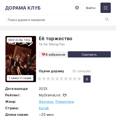
ДОРАМА КЛУБ
Войти
Её торжество
WEB-DLRip 720p
Ta De Sheng Yan
В избранное
Оцени дораму
(
0
голосов)
1 сезон 11 серия
1
2
3
4
5
6
7
8
9
10
0
Дата выхода:
2025
Рейтинг:
MyDramaList:
7,1
Жанр:
Фэнтези
,
Романтика
Страна:
Китай
Длина серии:
~20 мин.