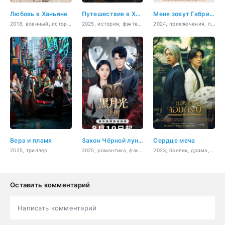
Любовь в Ханьяне
Путешествие в Хайхунь
Меня зовут Габриэль
2018, военный, история, мелодрама
2025, история, фэнтези
2024, приключения, повседневность, документальный
Вера и пламя
Закон Чёрной луны
Сердце меча
2025, триллер
2025, романтика, фэнтези
2023, боевик, драма, мелодрама, фэнтези, история, романтика
Оставить комментарий
Написать комментарий