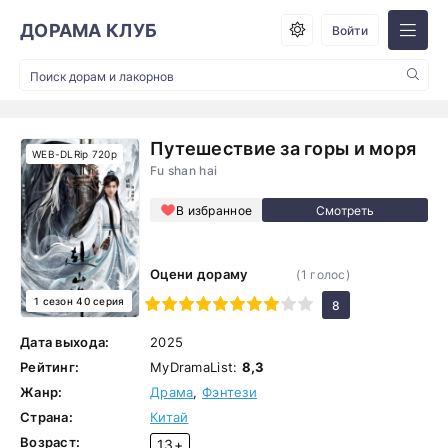
ДОРАМА КЛУБ
Войти
Путешествие за горы и моря
WEB-DLRip 720p
Fu shan hai
В избранное
Оцени дораму
(
1
голос)
1 сезон 40 серия
1
2
3
4
5
6
7
8
9
10
8
Дата выхода:
2025
Рейтинг:
MyDramaList:
8,3
Жанр:
Драма
,
Фэнтези
Страна:
Китай
Возраст:
13+