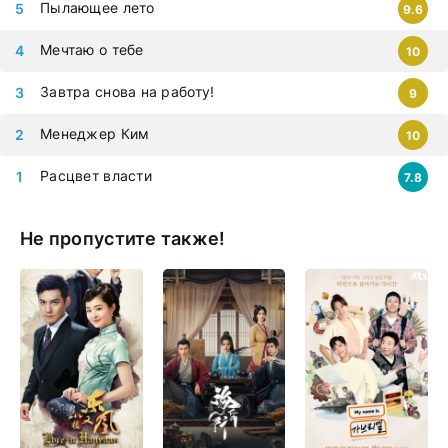
Пылающее лето
9.6
планшет.
Мечтаю о тебе
10
Завтра снова на работу!
9
Менеджер Ким
10
Расцвет власти
7.8
Не пропустите также!