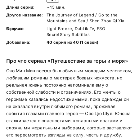
Длина серии:
~45 мин.
Другое название:
The Journey of Legend / Go to the
Mountains and Sea / Shen Zhou Qi Xia
В ролях:
Озвучка:
Light Breeze, DubLik.Tv, FSG
SecretStory.Subtitles
Добавлена:
40 серия из 40 (1 сезон)
Про что сериал «Путешествие за горы и моря»
Сяо Мин Мин всегда был обычным молодым человеком,
любившим романы о мастерах боевых искусств, но
реальная жизнь постоянно напоминала ему о
собственной слабости и ограничениях. Его мечты о
героизме казались недостижимыми, пока однажды он
не оказался внутри любимого романа, проживая
события глазами главного героя — Сяо Цю Шуя. Юноша
сталкивается с опасностями, коварными врагами и
сложными моральными выборами, которые заставляют
его пересмотреть взгляды на силу, честь и дружбу.