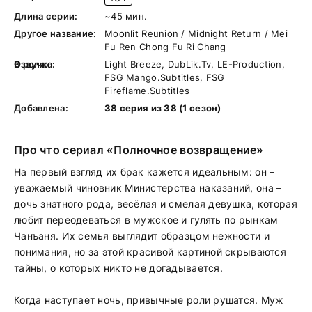
Длина серии:
~45 мин.
Другое название:
Moonlit Reunion / Midnight Return / Mei
Fu Ren Chong Fu Ri Chang
В ролях:
Озвучка:
Light Breeze, DubLik.Tv, LE-Production,
FSG Mango.Subtitles, FSG
Fireflame.Subtitles
Добавлена:
38 серия из 38 (1 сезон)
Про что сериал «Полночное возвращение»
На первый взгляд их брак кажется идеальным: он –
уважаемый чиновник Министерства наказаний, она –
дочь знатного рода, весёлая и смелая девушка, которая
любит переодеваться в мужское и гулять по рынкам
Чанъаня. Их семья выглядит образцом нежности и
понимания, но за этой красивой картиной скрываются
тайны, о которых никто не догадывается.
Когда наступает ночь, привычные роли рушатся. Муж