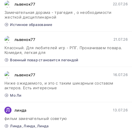
львенок77
22.07.26
Замечательная дорама - трагедия , о необходимости
жесткой дисциплинарной
Истинное образование
львенок77
21.07.26
Классный. Для любителей игр - РПГ. Прокачиваем повара.
Комедия, легкая для
Военный повар становится легендой
львенок77
16.07.26
Ниже ожидаемого, и это с таким шикарным составом
актеров. Есть интересные
Мо Ли
Л
линда
13.07.26
фильм замечательный советую
Линда, Линда, Линда