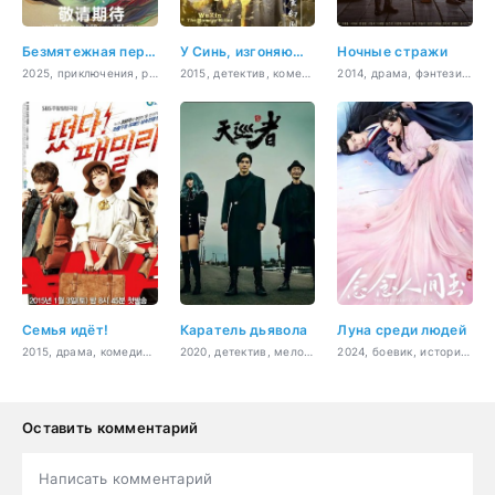
Безмятежная переправа
У Синь, изгоняющий демонов
Ночные стражи
2025, приключения, романтика, драма, фэнтези
2015, детектив, комедия, фэнтези, история, мистика, романтика
2014, драма, фэнтези, боевик, история, романтика, сверхъестественное
Семья идёт!
Каратель дьявола
Луна среди людей
2015, драма, комедия, мелодрама, романтика, семейный
2020, детектив, мелодрама, фэнтези, приключения, романтика, драма
2024, боевик, история, романтика, фэнтези
Оставить комментарий
Написать комментарий