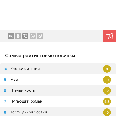
языке позволяют ощутить непередаваемую гамму
эмоций в домашней обстановке в любое удобное время.
Продуманная навигация поможет моментально найти
нужный контент.
Новые серии на дорама клуб
загружаются ежедневно, приступайте к просмотру
немедленно, чтобы не упустить самые современные
дорамы, которыми восхищается весь мир. Все фильмы
можно смотреть на любых гаджетах – iphone, android,
планшет.
Самые рейтинговые новинки
Клетки эмпатии
9
Муж
10
Птичья кость
10
Пугающий роман
9.3
Кость дикой собаки
10