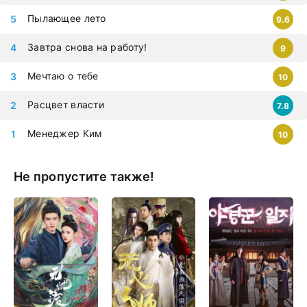
Пылающее лето
9.6
Завтра снова на работу!
9
Мечтаю о тебе
10
Расцвет власти
7.8
Менеджер Ким
10
Не пропустите также!