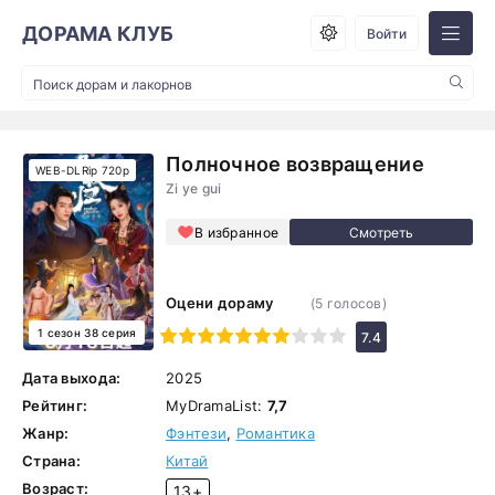
ДОРАМА КЛУБ
Войти
Полночное возвращение
WEB-DLRip 720p
Zi ye gui
В избранное
Оцени дораму
(
5
голосов)
1 сезон 38 серия
1
2
3
4
5
6
7
8
9
10
7.4
Дата выхода:
2025
Рейтинг:
MyDramaList:
7,7
Жанр:
Фэнтези
,
Романтика
Страна:
Китай
Возраст:
13+