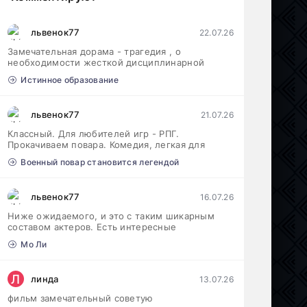
львенок77
22.07.26
Замечательная дорама - трагедия , о
необходимости жесткой дисциплинарной
Истинное образование
львенок77
21.07.26
Классный. Для любителей игр - РПГ.
Прокачиваем повара. Комедия, легкая для
Военный повар становится легендой
львенок77
16.07.26
Ниже ожидаемого, и это с таким шикарным
составом актеров. Есть интересные
Мо Ли
Л
линда
13.07.26
фильм замечательный советую