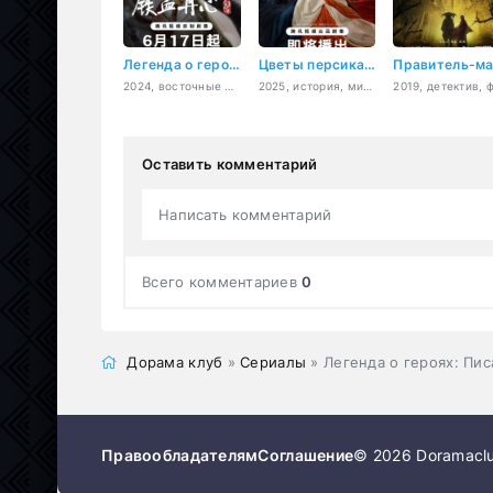
Легенда о героях: Горячая кровь
Цветы персика, покорившие мир
2024, восточные единоборства
2025, история, мистика, романтика
Оставить комментарий
Написать комментарий
Всего комментариев
0
Дорама клуб
»
Сериалы
» Легенда о героях: Пи
Правообладателям
Соглашение
© 2026 Doramaclu