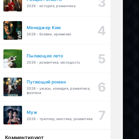
2026 - история, романтика
Менеджер Ким
2026 - боевик, криминал
Пылающее лето
2026 - романтика, молодость
Пугающий роман
2026 - ужасы, комедия, романтика,
фэнтези
Муж
2026 - триллер, мистика, романтика
Комментируют