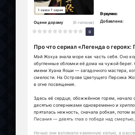
1 сезон 7 серия
В ролях:
Озвучка:
Добавлена:
Оцени дораму
(
0
голосов)
1
2
3
4
5
6
7
8
9
10
0
Про что сериал «Легенда о героях:
Мэй Жохуа знала море как часть себя. Оно к
обугленные обломки её дома на чужой берег. 
имени Хуана Яоши — загадочного мастера, кот
смелости. На Острове Цветущего Персика Жох
в огне посвящения.
Здесь её сердце, обожжённое горем, начало 
десятью соперниками одновременно и хрипло 
пряталась нежность, сначала робкая, потом 
Писания — девять глав о победе над смертью
Ночью они взломали каменную келью, а рассве