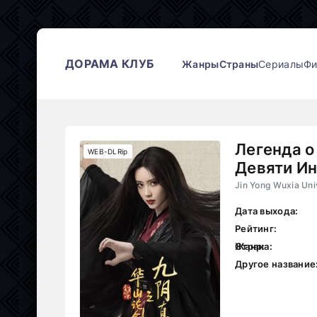
ДОРАМА КЛУБ
Жанры
Страны
Сериалы
Ф
Легенда о
WEB-DLRip
Девяти И
Jin Yong Wuxia Uni
Дата выхода:
Рейтинг:
Жанр:
Страна:
Другое название