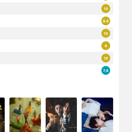
10
9.6
10
9
10
7.8