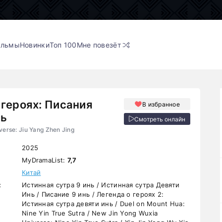
ильмы
Новинки
Топ 100
Мне повезёт
 героях: Писания
В избранное
нь
Смотреть онлайн
verse: Jiu Yang Zhen Jing
2025
MyDramaList:
7,7
Китай
:
Истинная сутра 9 инь / Истинная сутра Девяти
Инь / Писание 9 инь / Легенда о героях 2:
Истинная сутра девяти инь / Duel on Mount Hua:
Nine Yin True Sutra / New Jin Yong Wuxia