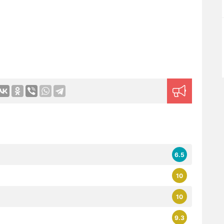
6.5
10
10
9.3