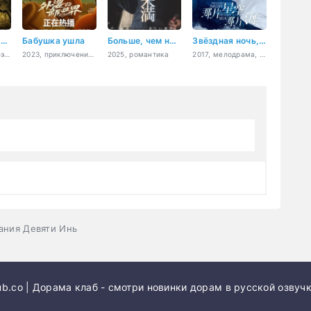
Правитель-марионетка
Бабушка ушла
Больше, чем незнакомцы: Дорогой, ты мне неприятен
Звёздная ночь, звёздное море
2019, детектив, фэнтези
2023, приключения, драма, семейный
2025, романтика
2017, мелодрама, фэнтези, романтика, драма
сания Девяти Инь
b.co | Дорама клаб - смотри новинки дорам в русской озвучк