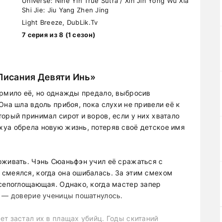
Universe: Nine Yin True Sutra / Xin Jin Yong Wu Xia
Shi Jie: Jiu Yang Zhen Jing
Light Breeze, DubLik.Tv
7 серия из 8 (1 сезон)
 Писания Девяти Инь»
ормило её, но однажды предало, выбросив
Она шла вдоль прибоя, пока слухи не привели её к
орый принимал сирот и воров, если у них хватало
уа обрела новую жизнь, потеряв своё детское имя
оживать. Чэнь Сюаньфэн учил её сражаться с
смеялся, когда она ошибалась. За этим смехом
всепоглощающая. Однако, когда мастер запер
, — доверие ученицы пошатнулось.
т застал их в плащах убийц. Годы скитаний