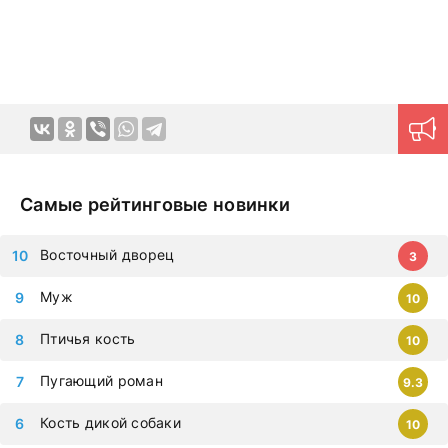
создавать красочные четкие образы героев, с
которыми хочется путешествовать в далекие края и
переживать самые яркие эмоции. Картины на русском
языке позволяют ощутить непередаваемую гамму
эмоций в домашней обстановке в любое удобное время.
Продуманная навигация поможет моментально найти
нужный контент.
Новые серии на дорама клуб
загружаются ежедневно, приступайте к просмотру
немедленно, чтобы не упустить самые современные
Самые рейтинговые новинки
дорамы, которыми восхищается весь мир. Все фильмы
можно смотреть на любых гаджетах – iphone, android,
Восточный дворец
3
планшет.
Муж
10
Птичья кость
10
Пугающий роман
9.3
Кость дикой собаки
10