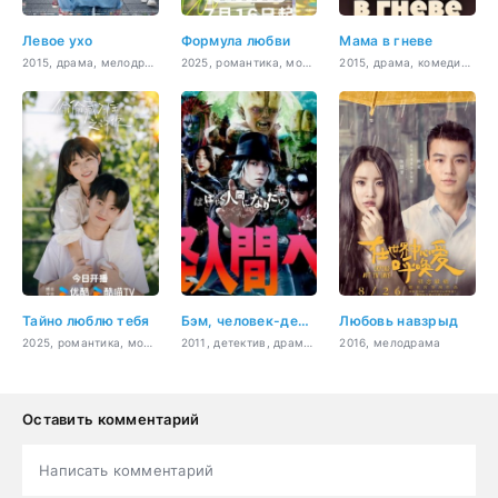
Левое ухо
Формула любви
Мама в гневе
2015, драма, мелодрама
2025, романтика, молодость
2015, драма, комедия, мелодрама
Тайно люблю тебя
Бэм, человек-демон
Любовь навзрыд
2025, романтика, молодость
2011, детектив, драма, триллер, ужасы, фантастика, фэнтези
2016, мелодрама
Оставить комментарий
Написать комментарий