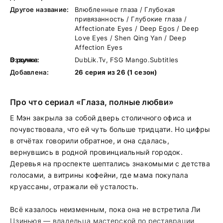
Другое название:
Влюбленные глаза / Глубокая
привязанность / Глубокие глаза /
Affectionate Eyes / Deep Egos / Deep
Love Eyes / Shen Qing Yan / Deep
Affection Eyes
В ролях:
Озвучка:
DubLik.Tv, FSG Mango.Subtitles
Добавлена:
26 серия из 26 (1 сезон)
Про что сериал «Глаза, полные любви»
Е Мэн закрыла за собой дверь столичного офиса и
почувствовала, что ей чуть больше тридцати. Но цифры
в отчётах говорили обратное, и она сдалась,
вернувшись в родной провинциальный городок.
Деревья на проспекте шептались знакомыми с детства
голосами, а витрины кофейни, где мама покупала
круассаны, отражали её усталость.
Всё казалось неизменным, пока она не встретила Ли
Цзиньюя — владельца мастерской по реставрации