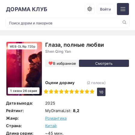
ДОРАМА КЛУБ
Войти
Глаза, полные любви
WEB-DLRip 720p
Shen Qing Yan
В избранное
Оцени дораму
(
2
голоса)
1 сезон 26 серия
1
2
3
4
5
6
7
8
9
10
10
Дата выхода:
2025
Рейтинг:
MyDramaList:
8,2
Жанр:
Романтика
Страна:
Китай
Длина серии:
~45 мин.