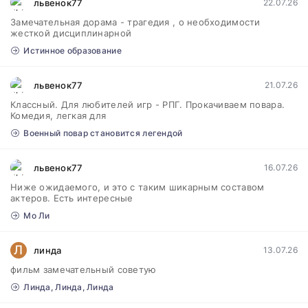
львенок77
22.07.26
Замечательная дорама - трагедия , о необходимости
жесткой дисциплинарной
Истинное образование
львенок77
21.07.26
Классный. Для любителей игр - РПГ. Прокачиваем повара.
Комедия, легкая для
Военный повар становится легендой
львенок77
16.07.26
Ниже ожидаемого, и это с таким шикарным составом
актеров. Есть интересные
Мо Ли
Л
линда
13.07.26
фильм замечательный советую
Линда, Линда, Линда