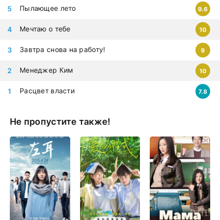
Пылающее лето
9.6
Мечтаю о тебе
10
Завтра снова на работу!
9
Менеджер Ким
10
Расцвет власти
7.8
Не пропустите также!