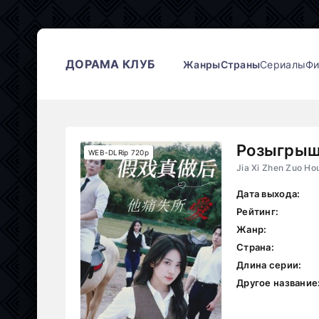
ДОРАМА КЛУБ
Жанры
Страны
Сериалы
Ф
Розыгры
WEB-DLRip 720p
Jia Xi Zhen Zuo Ho
Дата выхода:
Рейтинг:
Жанр:
Страна:
Длина серии:
Другое название