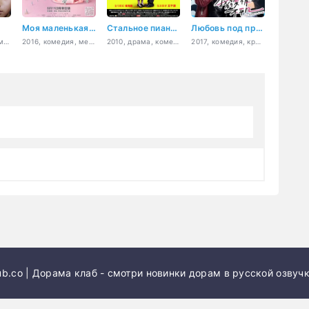
Моя маленькая принцесса
Стальное пианино
Любовь под прикрытием
2017, драма, криминал
2016, комедия, мелодрама, музыка, романтика, молодость
2010, драма, комедия
2017, комедия, криминал, мелодрама, боевик, романтика
b.co | Дорама клаб - смотри новинки дорам в русской озвучк