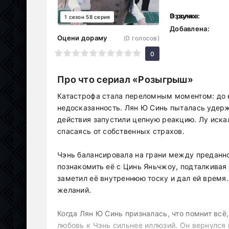
В ролях:
Озвучка:
1 сезон 58 серия
Добавлена:
Оцени дораму
(
0
голосов)
1
2
3
4
5
6
7
8
9
10
0
Про что сериал «Розыгрыш»
Катастрофа стала переломным моментом: до 
недосказанность. Лян Ю Синь пыталась удерж
действия запустили цепную реакцию. Лу искал
спасаясь от собственных страхов.
Чэнь балансировала на грани между преданн
познакомить её с Цинь Яньчжоу, подталкивая
заметил её внутреннюю тоску и дал ей время
желаний.
Когда Лян Ю Синь призналась, что помнит всё,
любовь к Чэнь сильнее иллюзий. Он вернулся 