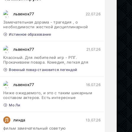
львенок77
22.07.26
Замечательная дорама - трагедия , о
необходимости жесткой дисциплинарной
Истинное образование
львенок77
21.07.26
Классный. Для любителей игр - РПГ.
Прокачиваем повара. Комедия, легкая для
Военный повар становится легендой
львенок77
16.07.26
Ниже ожидаемого, и это с таким шикарным
составом актеров. Есть интересные
Мо Ли
Л
линда
13.07.26
фильм замечательный советую