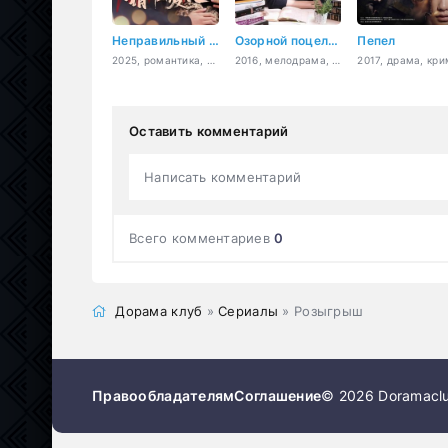
Неправильный возлюбленный
Озорной поцелуй
Пепел
2025, романтика, драма
2016, мелодрама, комедия, романтика, молодость
Оставить комментарий
Написать комментарий
Всего комментариев
0
Дорама клуб
»
Сериалы
» Розыгрыш
Правообладателям
Соглашение
© 2026 Doramaclu