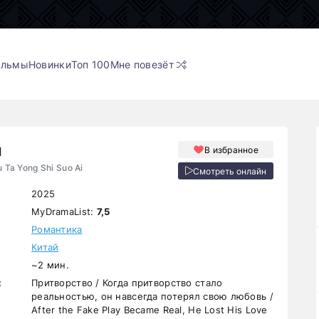
ильмы
Новинки
Топ 100
Мне повезёт
ш
В избранное
u Ta Yong Shi Suo Ai
Смотреть онлайн
2025
MyDramaList:
7,5
Романтика
Китай
~2 мин.
:
Притворство / Когда притворство стало
реальностью, он навсегда потерял свою любовь /
After the Fake Play Became Real, He Lost His Love