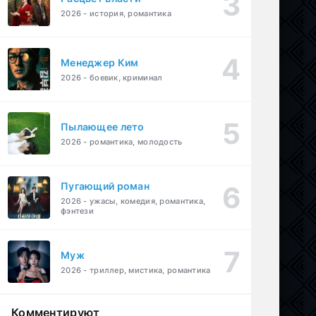
2026 - история, романтика
Менеджер Ким
2026 - боевик, криминал
Пылающее лето
2026 - романтика, молодость
Пугающий роман
2026 - ужасы, комедия, романтика,
фэнтези
Муж
2026 - триллер, мистика, романтика
Комментируют