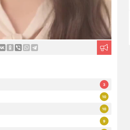
3
10
10
9