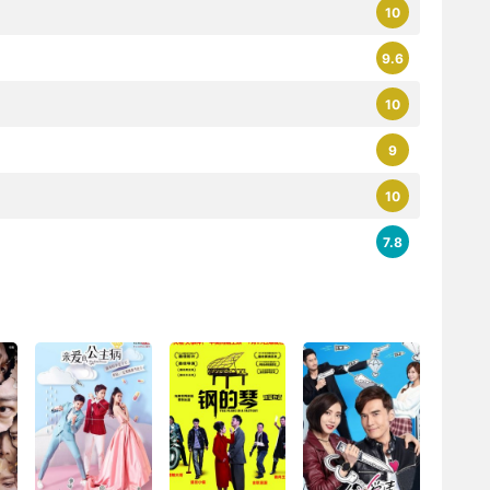
10
9.6
10
9
10
7.8