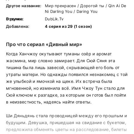
Другое название:
Мир прекрасен / Дорогой ты / Qin Ai De
Ni Darling You / Daring You
В ролях:
Озвучка:
DubLik.Tv
Добавлена:
4 серия из 29 (1 сезон)
Про что сериал «Дивный мир»
Когда Ханчжоу окутывают туманы озёр и аромат
жасмина, мир словно замирает. Для Сюй Сяня эта
тишина была лишь завесой, скрывающей его боль от
утраты матери. Но однажды появился незнакомец с той
же улыбкой и ямочкой на щеке. Их встреча была
мгновенной, но изменила всё. Имя Чжоу Тун стало для
Сюй ключом к разгадке, за которым он готов был пойти
в неизвестность, надеясь найти ответы.
Ши Дяньдянь стала проводницей между его прошлым и
будущим. Девушка, пришедшая на свидание с букетом,
предложила обменять цветы на расследование, билеты