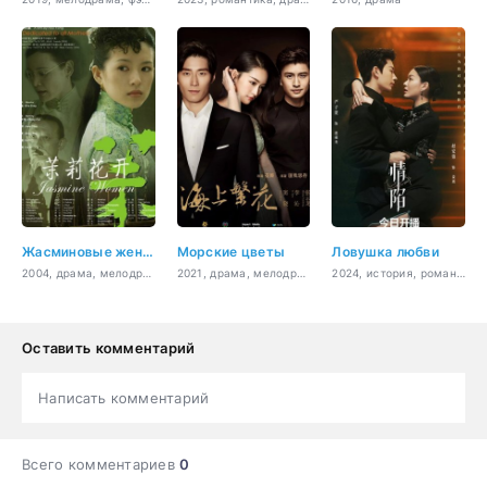
Жасминовые женщины
Морские цветы
Ловушка любви
2004, драма, мелодрама, семейный
2021, драма, мелодрама, бизнес, романтика
2024, история, романтика
Оставить комментарий
Написать комментарий
Всего комментариев
0