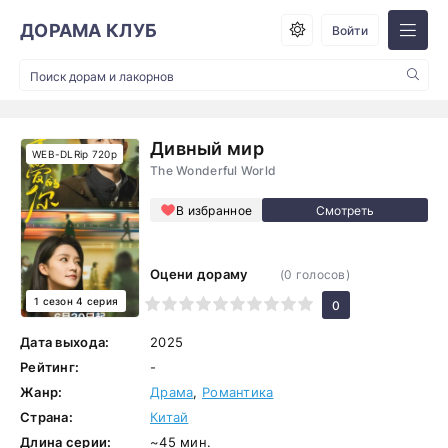
ДОРАМА КЛУБ
Войти
Дивный мир
WEB-DLRip 720p
The Wonderful World
В избранное
Оцени дораму
(
0
голосов)
1 сезон 4 серия
1
2
3
4
5
6
7
8
9
10
0
Дата выхода:
2025
Рейтинг:
-
Жанр:
Драма
,
Романтика
Страна:
Китай
Длина серии:
~45 мин.