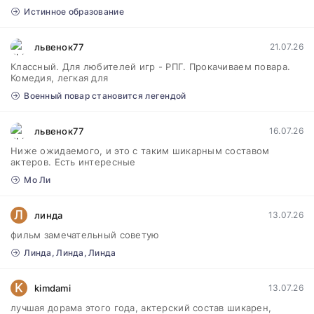
Истинное образование
львенок77
21.07.26
Классный. Для любителей игр - РПГ. Прокачиваем повара.
Комедия, легкая для
Военный повар становится легендой
львенок77
16.07.26
Ниже ожидаемого, и это с таким шикарным составом
актеров. Есть интересные
Мо Ли
Л
линда
13.07.26
фильм замечательный советую
Линда, Линда, Линда
K
kimdami
13.07.26
лучшая дорама этого года, актерский состав шикарен,