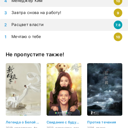
Менеджер Ким
10
Завтра снова на работу!
9
Расцвет власти
7.8
Мечтаю о тебе
10
Не пропустите также!
Легенда о Белой Змее
Свидание с будущим
Против течения
2019, мелодрама, фэнтези
2023, романтика, драма
2016, драма