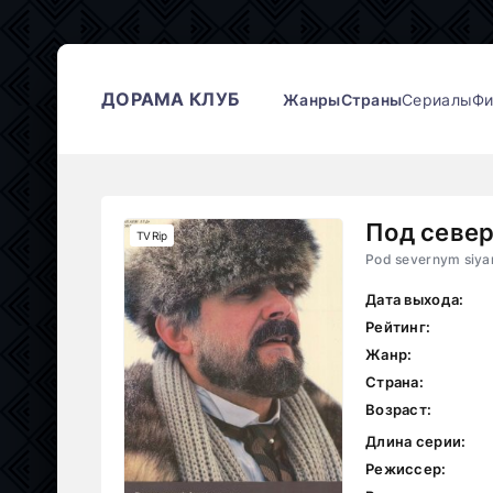
ДОРАМА КЛУБ
Жанры
Страны
Сериалы
Ф
Под севе
TVRip
Pod severnym siy
Дата выхода:
Рейтинг:
Жанр:
Страна:
Возраст:
Длина серии:
Режиссер: