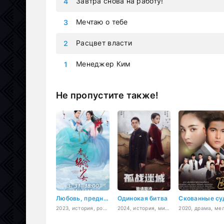
Завтра снова на работу!
Мечтаю о тебе
Расцвет власти
Менеджер Ким
Не пропустите также!
Любовь, предназначенная судьбой
Одинокая битва
2023, история, романтика, молодость, фэнтези
2024, история, мистика, криминал, война