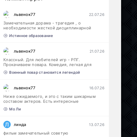
львенок77
22.07.26
Замечательная дорама - трагедия , о
необходимости жесткой дисциплинарной
Истинное образование
львенок77
21.07.26
Классный. Для любителей игр - РПГ.
Прокачиваем повара. Комедия, легкая для
Военный повар становится легендой
львенок77
16.07.26
Ниже ожидаемого, и это с таким шикарным
составом актеров. Есть интересные
Мо Ли
Л
линда
13.07.26
фильм замечательный советую