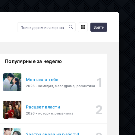
Войти
Популярные за неделю
Мечтаю о тебе
2026 - комедия, мелодрама, романтика
Расцвет власти
2026 - история, романтика
Завтра снова на работу!