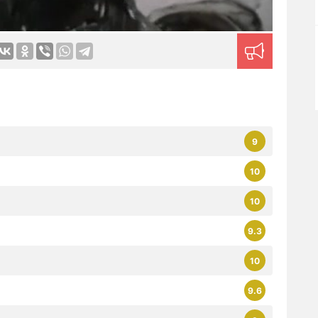
9
10
10
9.3
10
9.6