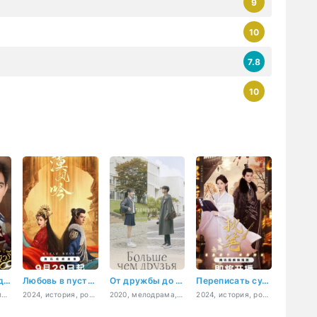
9
10
7.8
10
Скованные судьбой
Любовь в пустыне
От дружбы до любви
Переписать судьбу
2020, драма, мелодрама, бизнес, романтика
2024, история, романтика, драма, боевые искусства
2020, мелодрама, комедия, романтика, повседневность, драма
2024, история, романтика, фэнтези