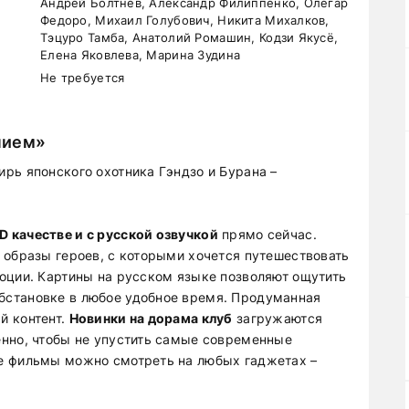
Андрей Болтнев, Александр Филиппенко, Олегар
Федоро, Михаил Голубович, Никита Михалков,
Тэцуро Тамба, Анатолий Ромашин, Кодзи Якусё,
Елена Яковлева, Марина Зудина
Не требуется
нием»
рь японского охотника Гэндзо и Бурана –
 качестве и с русской озвучкой
прямо сейчас.
 образы героев, с которыми хочется путешествовать
оции. Картины на русском языке позволяют ощутить
становке в любое удобное время. Продуманная
й контент.
Новинки на дорама клуб
загружаются
нно, чтобы не упустить самые современные
е фильмы можно смотреть на любых гаджетах –