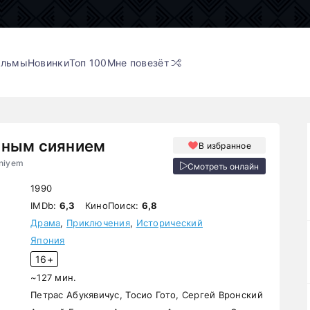
ильмы
Новинки
Топ 100
Мне повезёт
рным сиянием
В избранное
aniyem
Смотреть онлайн
1990
IMDb:
6,3
КиноПоиск:
6,8
Драма
,
Приключения
,
Исторический
Япония
16+
~127 мин.
Петрас Абукявичус, Тосио Гото, Сергей Вронский