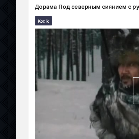
Дорама Под северным сиянием с ру
Kodik