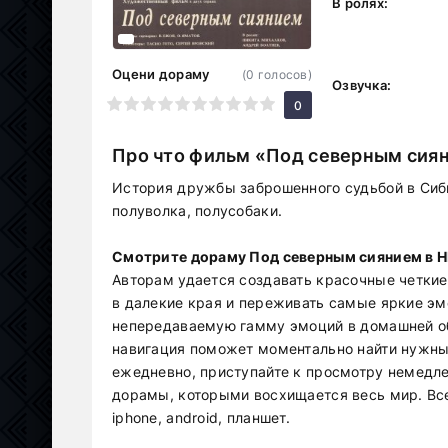
В ролях:
Оцени дораму
(
0
голосов)
Озвучка:
1
2
3
4
5
6
7
8
9
10
0
Про что фильм «Под северным сия
История дружбы заброшенного судьбой в Сиби
полуволка, полусобаки.
Смотрите дораму Под северным сиянием в HD
Авторам удается создавать красочные четкие
в далекие края и переживать самые яркие эм
непередаваемую гамму эмоций в домашней об
навигация поможет моментально найти нужны
ежедневно, приступайте к просмотру немедле
дорамы, которыми восхищается весь мир. Вс
iphone, android, планшет.