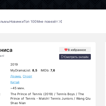
ильмы
Новинки
Топ 100
Мне повезёт
нниса
В избранное
an!
Смотреть онлайн
2019
MyDramaList:
8,5
IMDb:
7,6
Драма
,
Спорт
Китай
~45 мин.
:
The Prince of Tennis (2019) / Tennis Boys / The
Prince of Tennis - Match! Tennis Juniors / Wang Qiu
Shao Nian