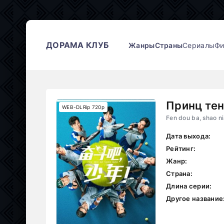
ДОРАМА КЛУБ
Жанры
Страны
Сериалы
Ф
Принц те
WEB-DLRip 720p
Fen dou ba, shao ni
Дата выхода:
Рейтинг:
Жанр:
Страна:
Длина серии:
Другое название