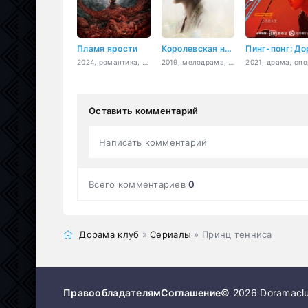
Пламя ярости
Королевская нирвана
2024, романтика, восточные единоборства, фэнтези
2019, мелодрама, история, психология, романтика, семейный, политика
Оставить комментарий
Написать комментарий
Всего комментариев
0
Дорама клуб
»
Сериалы
» Принц тенниса
Правообладателям
Соглашение
© 2026 Doramaclu