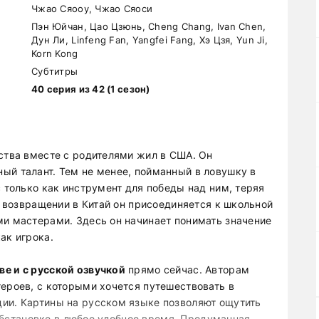
Чжао Сяооу, Чжао Сяоси
Пэн Юйчан, Цао Цзюнь, Cheng Chang, Ivan Chen,
Дун Ли, Linfeng Fan, Yangfei Fang, Хэ Цзя, Yun Ji,
Korn Kong
Субтитры
40 серия из 42 (1 сезон)
тства вместе с родителями жил в США. Он
ый талант. Тем не менее, пойманный в ловушку в
с только как инструмент для победы над ним, теряя
По возвращении в Китай он присоединяется к школьной
ми мастерами. Здесь он начинает понимать значение
ак игрока.
е и с русской озвучкой
прямо сейчас. Авторам
героев, с которыми хочется путешествовать в
ии. Картины на русском языке позволяют ощутить
становке в любое удобное время. Продуманная