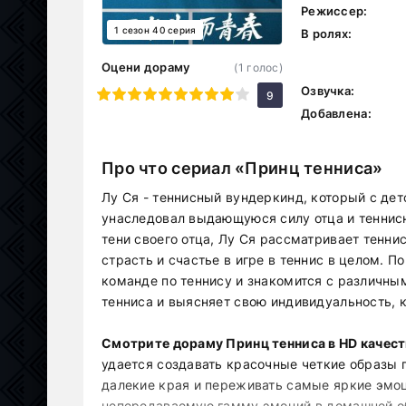
Режиссер:
1 сезон 40 серия
В ролях:
Оцени дораму
(
1
голос)
Озвучка:
1
2
3
4
5
6
7
8
9
10
9
Добавлена:
Про что сериал «Принц тенниса»
Лу Ся - теннисный вундеркинд, который с де
унаследовал выдающуюся силу отца и теннисн
тени своего отца, Лу Ся рассматривает тенни
страсть и счастье в игре в теннис в целом. 
команде по теннису и знакомится с различны
тенниса и выясняет свою индивидуальность, к
Смотрите дораму Принц тенниса в HD качеств
удается создавать красочные четкие образы 
далекие края и переживать самые яркие эмоц
непередаваемую гамму эмоций в домашней об