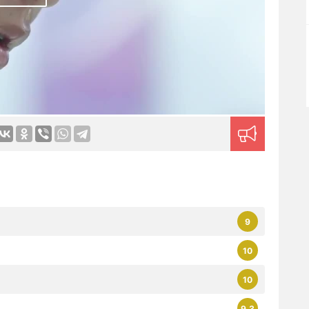
9
10
10
9.3