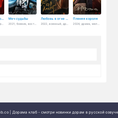
Пинг-понг: Дорога к славе
Меч судьбы
Любовь в огне войны
Пленяя короля
2021, драма, спорт, молодость
2021, боевик, восточные единоборства, драма
2022, военный, драма, история, мелодрама, романтика
2024, драма, мелодрама, история, романтика
b.co | Дорама клаб - смотри новинки дорам в русской озвучк