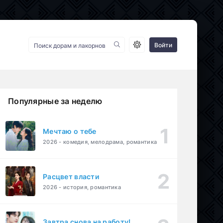
Войти
Популярные за неделю
Мечтаю о тебе
2026 - комедия, мелодрама, романтика
Расцвет власти
2026 - история, романтика
Завтра снова на работу!