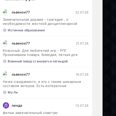
львенок77
22.07.26
Замечательная дорама - трагедия , о
необходимости жесткой дисциплинарной
Истинное образование
львенок77
21.07.26
Классный. Для любителей игр - РПГ.
Прокачиваем повара. Комедия, легкая для
Военный повар становится легендой
львенок77
16.07.26
Ниже ожидаемого, и это с таким шикарным
составом актеров. Есть интересные
Мо Ли
Л
линда
13.07.26
фильм замечательный советую